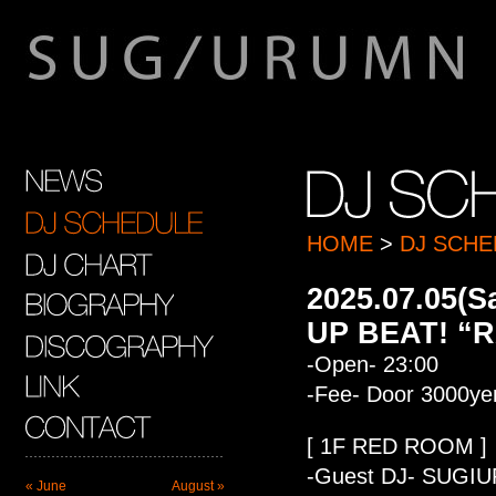
HOME
>
DJ SCHE
2025.07.05(S
UP BEAT! 
-Open- 23:00
-Fee- Door 3000ye
[ 1F RED ROOM ]
-Guest DJ- SUGI
« June
August »