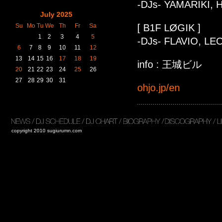
-DJs- YAMARIKI, 
July 2025
Su
Mo
Tu
We
Th
Fr
Sa
[ B1F LØGIK ]
1
2
3
4
5
-DJs- FLAVIO, LE
6
7
8
9
10
11
12
13
14
15
16
17
18
19
info : 王城ビル
20
21
22
23
24
25
26
27
28
29
30
31
ohjo.jp/en
copyright 2010 sugiurumn.com